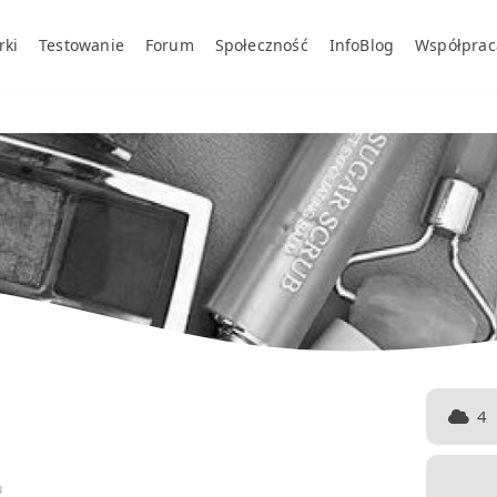
rki
Testowanie
Forum
Społeczność
InfoBlog
Współprac
4
u