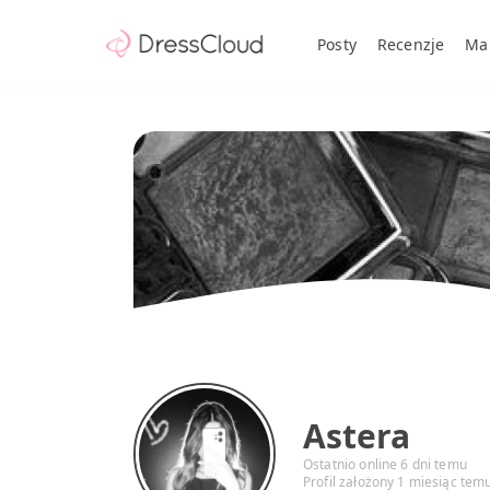
Posty
Recenzje
Ma
Astera
Ostatnio online 6 dni temu
Profil założony 1 miesiąc tem