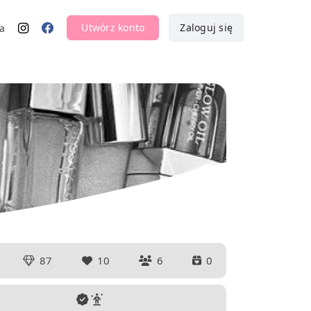
Utwórz konto
Zaloguj się
a
87
10
6
0