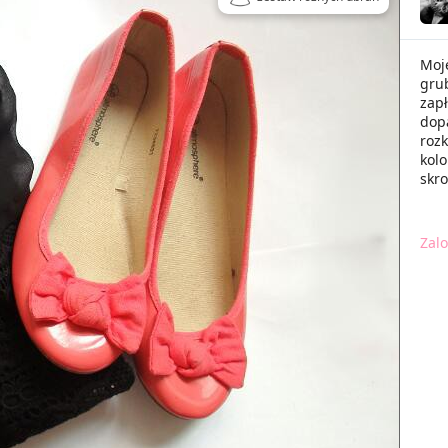
Moje
grub
zapł
dopa
rozk
kolo
skr
Zalo