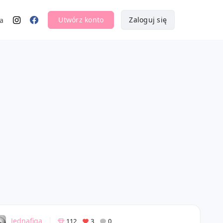
Utwórz konto
Zaloguj się
a
Jednafiga
112
3
0