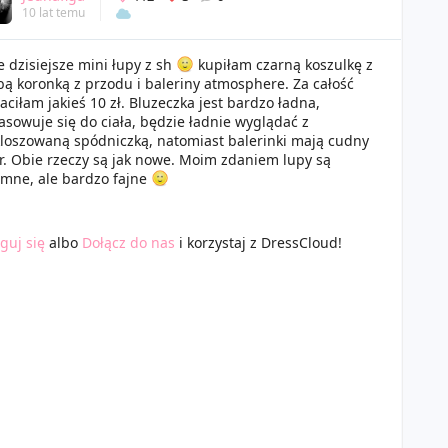
10 lat temu
 dzisiejsze mini łupy z sh
kupiłam czarną koszulkę z
ą koronką z przodu i baleriny atmosphere. Za całość
aciłam jakieś 10 zł. Bluzeczka jest bardzo ładna,
sowuje się do ciała, będzie ładnie wyglądać z
loszowaną spódniczką, natomiast balerinki mają cudny
r. Obie rzeczy są jak nowe. Moim zdaniem lupy są
omne, ale bardzo fajne
guj się
albo
Dołącz do nas
i korzystaj z DressCloud!