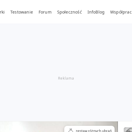
rki
Testowanie
Forum
Społeczność
InfoBlog
Współprac
zestaw różnych ubrań