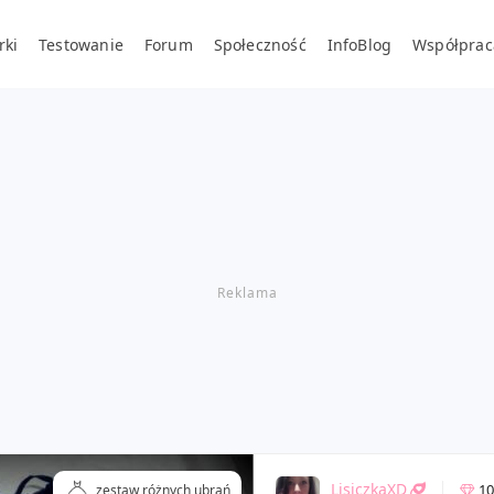
rki
Testowanie
Forum
Społeczność
InfoBlog
Współprac
LisiczkaXD
10
zestaw różnych ubrań