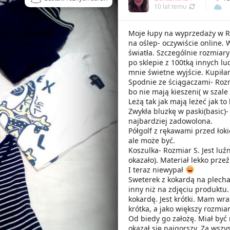
10 lat temu
Moje łupy na wyprzedaży w 
na oślep- oczywiście online. 
światła. Szczególnie rozmiary 
po sklepie z 100tką innych lud
mnie świetne wyjście. Kupiła
Spodnie ze ściągaczami- Roz
bo nie mają kieszeni( w szal
Leżą tak jak mają leżeć jak to 
Zwykła bluzkę w paski(basic)-
najbardziej zadowolona.
Półgolf z rękawami przed łoki
ale może być.
Koszulka- Rozmiar S. Jest luźn
okazało). Materiał lekko prze
I teraz niewypał
Sweterek z kokardą na plecha
inny niż na zdjęciu produktu.
kokardę. Jest krótki. Mam wra
krótka, a jako większy rozmiar
Od biedy go założę. Miał być 
okazał się najgorszy. Za wsz