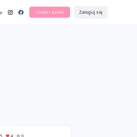
Utwórz konto
Zaloguj się
a
5
4
0