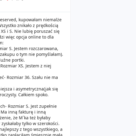
Reserved, kupowałam niemalże
Wszystko znikało z prędkością
XS i S. Nie lubię poruszać się
zi więc opcja online to dla
m:
miar S. Jestem rozczarowana,
e zakupu o tym nie pomyślałam).
luźne portki.
 Rozmiar XS. Jestem z niej
eć- Rozmiar 36. Szału nie ma
iejsza i asymetryczna(jak się
źroczysty. Całkiem spoko.
ch- Rozmiar S. Jest zupełnie
 Ma inną fakturę i inną
żenie, że M`ka też byłaby
 zyskałaby tylko w szerokości.
najlepszy z tego wszystkiego, a
ystko zapłaciłam śmiesznie małą