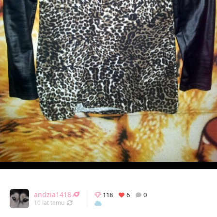
andzia1418
118
6
0
Odświeżony 12.03.2016 10:36
10 lat temu