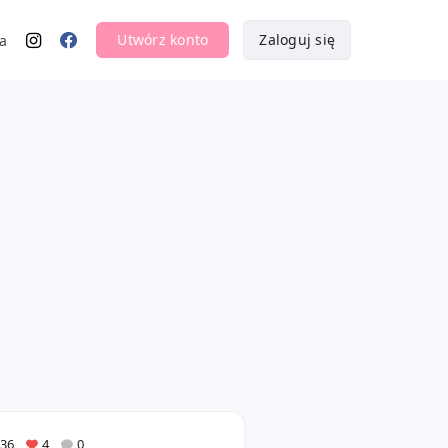
Utwórz konto
Zaloguj się
a
36
4
0