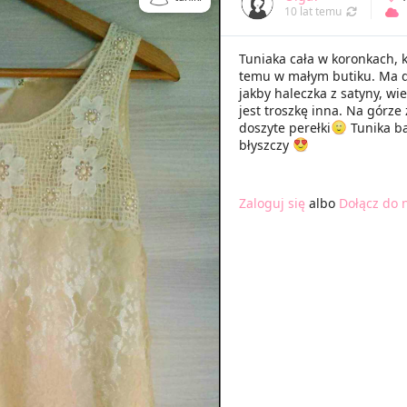
10 lat temu
Tuniaka cała w koronkach, k
temu w małym butiku. Ma d
jakby haleczka z satyny, wie
jest troszkę inna. Na górze
doszyte perełki
Tunika ba
błyszczy
Zaloguj się
albo
Dołącz do 