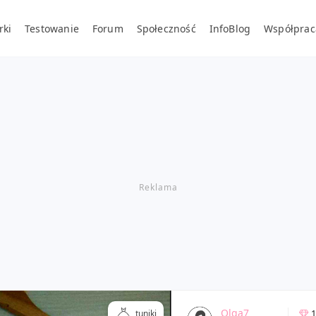
rki
Testowanie
Forum
Społeczność
InfoBlog
Współprac
Olga7
1
tuniki