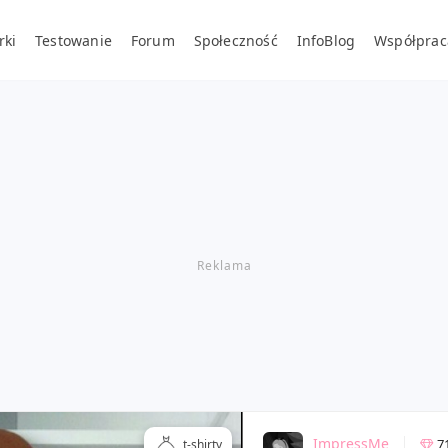
rki
Testowanie
Forum
Społeczność
InfoBlog
Współprac
ImpressMe
7
t-shirty