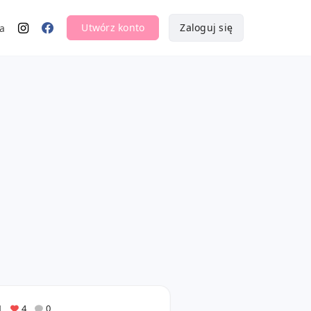
Utwórz konto
Zaloguj się
a
1
4
0