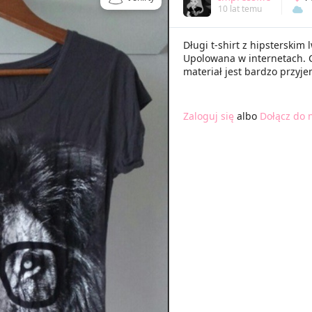
10 lat temu
Długi t-shirt z hipsterskim
Upolowana w internetach. C
materiał jest bardzo przyj
Zaloguj się
albo
Dołącz do 