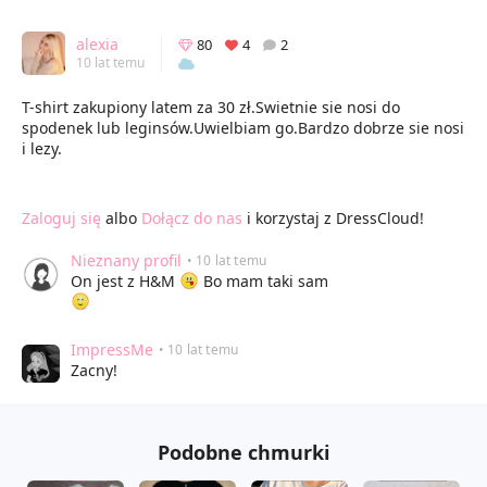
alexia
80
4
2
10 lat temu
T-shirt zakupiony latem za 30 zł.Swietnie sie nosi do
spodenek lub leginsów.Uwielbiam go.Bardzo dobrze sie nosi
i lezy.
Zaloguj się
albo
Dołącz do nas
i korzystaj z DressCloud!
Nieznany profil
• 10 lat temu
On jest z H&M
Bo mam taki sam
ImpressMe
• 10 lat temu
Zacny!
Podobne chmurki