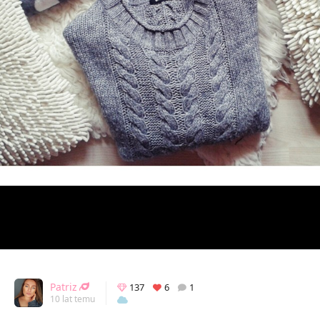
Patriz
137
6
1
10 lat temu