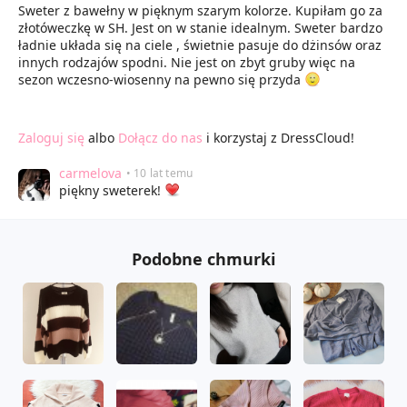
Sweter z bawełny w pięknym szarym kolorze. Kupiłam go za
złotóweczkę w SH. Jest on w stanie idealnym. Sweter bardzo
ładnie układa się na ciele , świetnie pasuje do dżinsów oraz
innych rodzajów spodni. Nie jest on zbyt gruby więc na
sezon wczesno-wiosenny na pewno się przyda
Zaloguj się
albo
Dołącz do nas
i korzystaj z DressCloud!
carmelova
• 10 lat temu
piękny sweterek!
Podobne chmurki