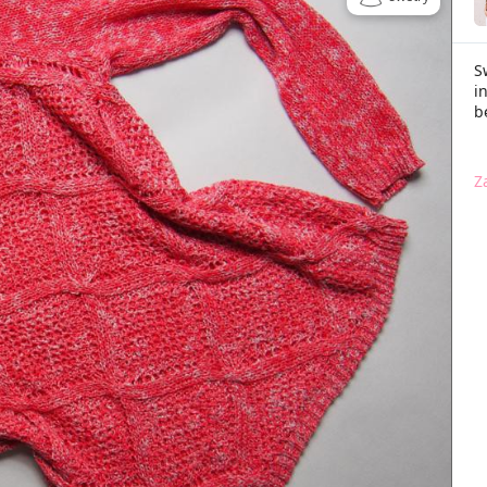
S
i
b
Z