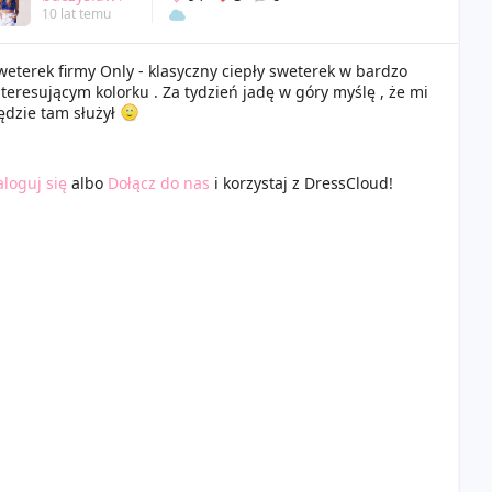
10 lat temu
weterek firmy Only - klasyczny ciepły sweterek w bardzo
nteresującym kolorku . Za tydzień jadę w góry myślę , że mi
ędzie tam służył
aloguj się
albo
Dołącz do nas
i korzystaj z DressCloud!