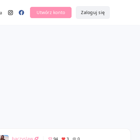
Utwórz konto
Zaloguj się
a
baczyslaw
94
3
0