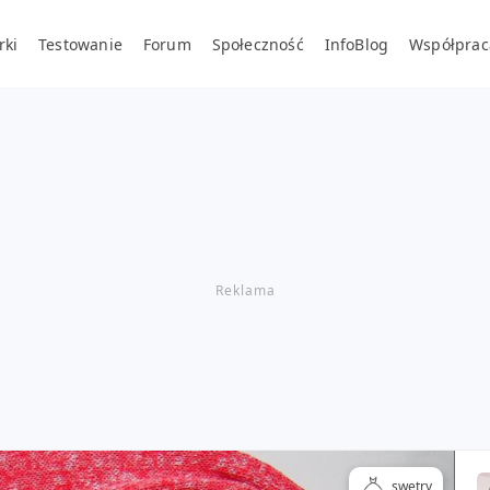
rki
Testowanie
Forum
Społeczność
InfoBlog
Współprac
swetry