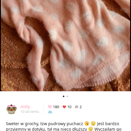
milly
180
10
2
10 lat temu
Sweter w grochy, tzw pudrowy puchacz
Jest bardzo
przyjemny w dotyku, tył ma nieco dłuższy
Wyczaiłam go