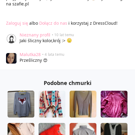
na szafie.pl
Zaloguj się
albo
Dołącz do nas
i korzystaj z DressCloud!
Nieznany profil
• 10 lat temu
Jaki śliczny kolor,krój :>
Malutka28
• 4 lata temu
Prześliczny 😍
Podobne chmurki