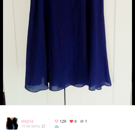
olejna
129
6
1
Odświeżony 10.04.2016 19:09
10 lat temu