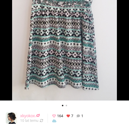
xkyokox
164
7
1
Odświeżony 06.03.2016 19:48
10 lat temu