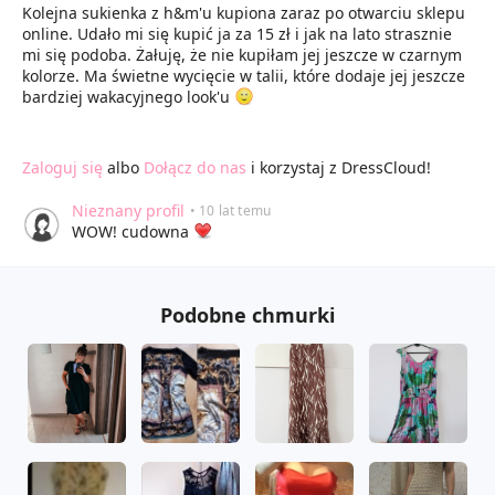
Kolejna sukienka z h&m'u kupiona zaraz po otwarciu sklepu
online. Udało mi się kupić ja za 15 zł i jak na lato strasznie
mi się podoba. Żałuję, że nie kupiłam jej jeszcze w czarnym
kolorze. Ma świetne wycięcie w talii, które dodaje jej jeszcze
bardziej wakacyjnego look'u
Zaloguj się
albo
Dołącz do nas
i korzystaj z DressCloud!
Nieznany profil
• 10 lat temu
WOW! cudowna
Podobne chmurki