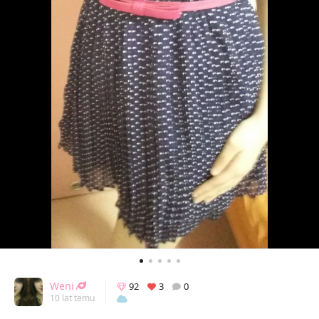
Weni
92
3
0
10 lat temu