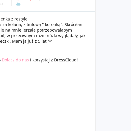
mu
enka z restyle.
 za kolana, z tiulową " koronką". Skróciłam
jnie na mnie lerzała potrzebowałabym
il, w przeciwnym razie nóżki wyglądały, jak
czki. Mam ja już z 5 lat ^^
o
Dołącz do nas
i korzystaj z DressCloud!