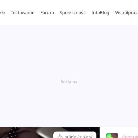
rki
Testowanie
Forum
Społeczność
InfoBlog
Współprac
zbeergir
suknie / sukienki