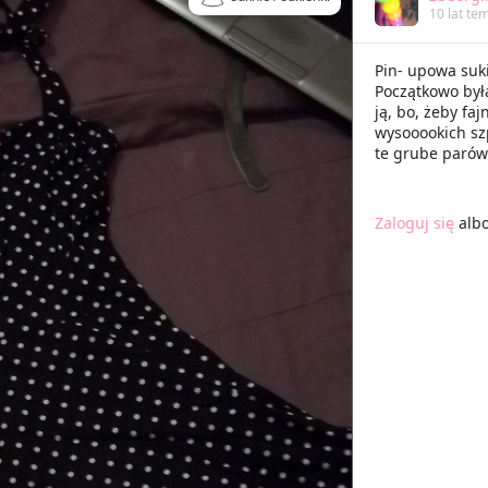
10 lat te
Pin- upowa suki
Początkowo była
ją, bo, żeby fa
wysooookich szp
te grube parówe
Zaloguj się
alb