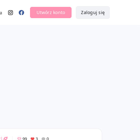
Utwórz konto
Zaloguj się
a
l
99
3
0