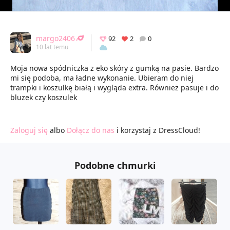
margo2406
92
2
0
10 lat temu
Moja nowa spódniczka z eko skóry z gumką na pasie. Bardzo
mi się podoba, ma ładne wykonanie. Ubieram do niej
trampki i koszulkę białą i wygląda extra. Również pasuje i do
bluzek czy koszulek
Zaloguj się
albo
Dołącz do nas
i korzystaj z DressCloud!
Podobne chmurki