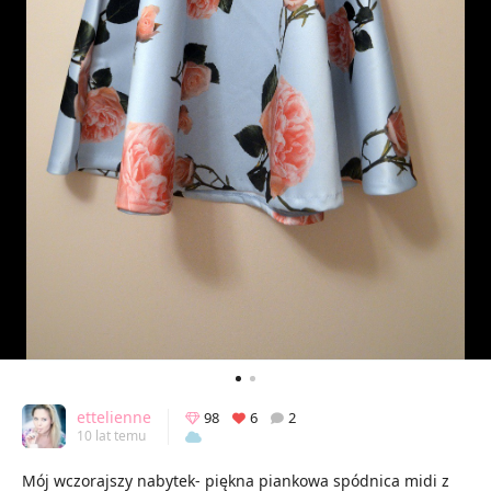
ettelienne
98
6
2
10 lat temu
Mój wczorajszy nabytek- piękna piankowa spódnica midi z