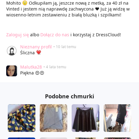
Mohito
Odkupiłam ją, jeszcze nową z metką, za 40 zł na
Vinted i jestem nią naprawdę zachwycona ♥ Już ją widzę w
wiosenno-letnim zestawieniu z białą bluzką i szpilkami!
Zaloguj się
albo
Dołącz do nas
i korzystaj z DressCloud!
Nieznany profil
• 10 lat temu
Śliczna
Malutka28
• 4 lata temu
Piękna 😍😍
Podobne chmurki