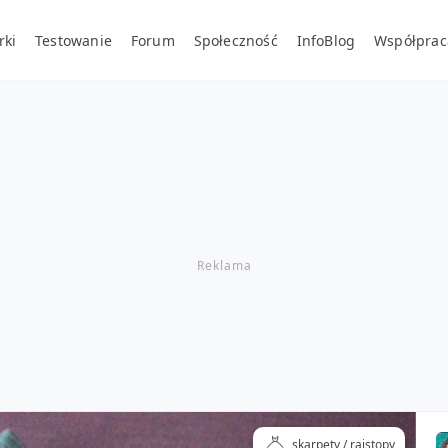
rki
Testowanie
Forum
Społeczność
InfoBlog
Współprac
skarpety / rajstopy