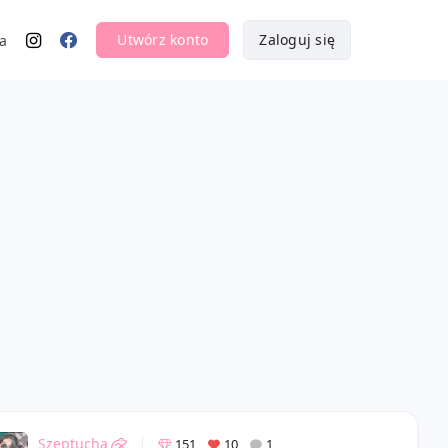
Utwórz konto
Zaloguj się
a
Szeptucha
151
10
1