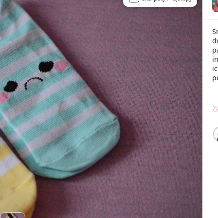
S
d
p
i
i
p
Z