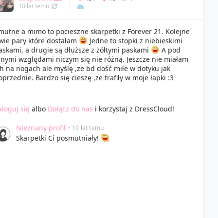
10 lat temu
mutne a mimo to pocieszne skarpetki z Forever 21. Kolejne
wie pary które dostałam
Jedne to stopki z niebieskimi
askami, a drugie są dłuższe z żółtymi paskami
A pod
nnymi względami niczym się nie różną. Jeszcze nie miałam
ch na nogach ale myślę ,ze bd dość miłe w dotyku jak
oprzednie. Bardzo się cieszę ,ze trafiły w moje łapki :3
aloguj się
albo
Dołącz do nas
i korzystaj z DressCloud!
Nieznany profil
• 10 lat temu
Skarpetki Ci posmutniały!