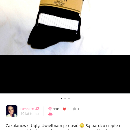
nessim
116
3
1
10 lat temu
Zakolanówki Ugly. Uwielbiam je nosić
Są bardzo ciepłe i