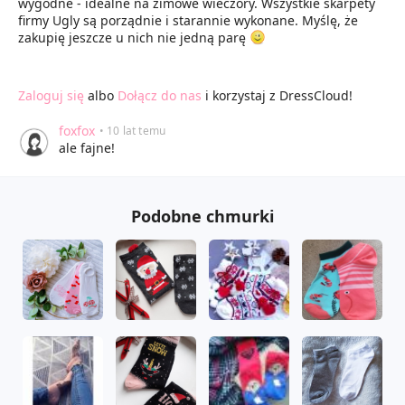
wygodne - idealne na zimowe wieczory. Wszystkie skarpety
firmy Ugly są porządnie i starannie wykonane. Myślę, że
zakupię jeszcze u nich nie jedną parę
Zaloguj się
albo
Dołącz do nas
i korzystaj z DressCloud!
foxfox
• 10 lat temu
ale fajne!
Podobne chmurki