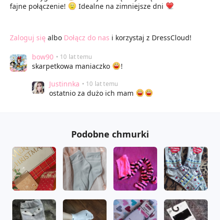
fajne połączenie!
Idealne na zimniejsze dni
Zaloguj się
albo
Dołącz do nas
i korzystaj z DressCloud!
bow90
• 10 lat temu
skarpetkowa maniaczko
!
Justinnka
• 10 lat temu
ostatnio za dużo ich mam
Podobne chmurki