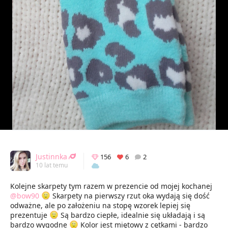
Justinnka
156
6
2
10 lat temu
Kolejne skarpety tym razem w prezencie od mojej kochanej
@bow90
Skarpety na pierwszy rzut oka wydają się dość
odważne, ale po założeniu na stopę wzorek lepiej się
prezentuje
Są bardzo ciepłe, idealnie się układają i są
bardzo wygodne
Kolor jest miętowy z cętkami - bardzo