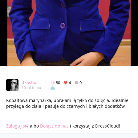
dzastix
80
4
0
10 lat temu
Kobaltowa marynarka, ubrałam ją tylko do zdjęcia. Idealnie
przylega do ciała i pasuje do czarnych i białych dodatków.
Zaloguj się
albo
Dołącz do nas
i korzystaj z DressCloud!