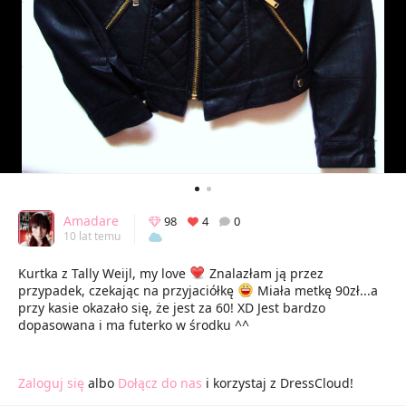
Amadare
98
4
0
10 lat temu
Kurtka z Tally Weijl, my love
Znalazłam ją przez
przypadek, czekając na przyjaciółkę
Miała metkę 90zł...a
przy kasie okazało się, że jest za 60! XD Jest bardzo
dopasowana i ma futerko w środku ^^
Zaloguj się
albo
Dołącz do nas
i korzystaj z DressCloud!