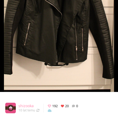
shizooka
192
20
0
Odświeżony 13.09.2016 10:50
10 lat temu