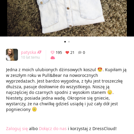
patyska
195
21
0
10 lat temu
Jedna z moich ulubionych dżinsowych koszul
. Kupiłam ją
w zeszłym roku w Pull&Bear na noworocznych
wyprzedażach. Jest bardzo wygodna, z tyłu jest troszeczkę
dłuższa, pasuje dosłownie do wszystkiego. Noszę ją
najczęściej do czarnych spodni z wysokim stanem
.
Niestety, posiada jedna wadę. Okropnie się gniecie,
wystarczy, że na chwilkę gdzieś usiądę i już cały dół jest
pognieciony
Zaloguj się
albo
Dołącz do nas
i korzystaj z DressCloud!