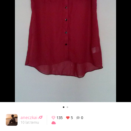
aneczkai
135
5
0
10 lat temu