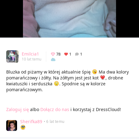
Emilcia1
78
1
1
10 lat temu
Bluzka od piżamy w której aktualnie śpię
Ma dwa kolory
pomarańczowy i żółty. Na żółtym jest jest kot
, drobne
kwiatuszki i serduszka
. Spodnie są w kolorze
pomarańczowym.
Zaloguj się
albo
Dołącz do nas
i korzystaj z DressCloud!
Sherifka89
• 6 lat temu