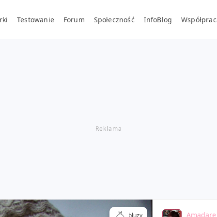
rki
Testowanie
Forum
Społeczność
InfoBlog
Współprac
Amadare
bluzy