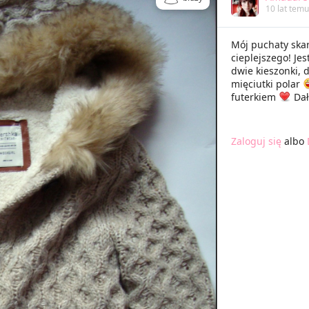
10 lat temu
Mój puchaty ska
cieplejszego! Jes
dwie kieszonki, 
mięciutki polar
futerkiem
Dał
Zaloguj się
albo