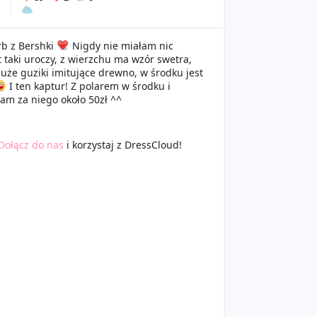
rb z Bershki
Nigdy nie miałam nic
t taki uroczy, z wierzchu ma wzór swetra,
duże guziki imitujące drewno, w środku jest
I ten kaptur! Z polarem w środku i
am za niego około 50zł ^^
Dołącz do nas
i korzystaj z DressCloud!