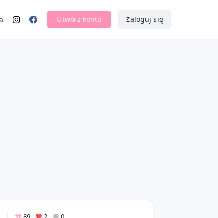
Utwórz konto
Zaloguj się
a
89
2
0