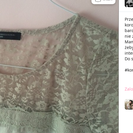
Prz
koro
bard
nie 
Mam 
żeby
inte
Do 
#ko
Zalo