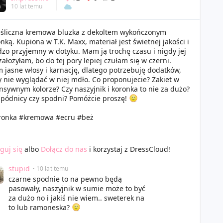
10 lat temu
eśliczna kremowa bluzka z dekoltem wykończonym
nką. Kupiona w T.K. Maxx, materiał jest świetnej jakości i
zo przyjemny w dotyku. Mam ją trochę czasu i nigdy jej
założyłam, bo do tej pory lepiej czułam się w czerni.
jasne włosy i karnację, dlatego potrzebuję dodatków,
 nie wyglądać w niej mdło. Co proponujecie? Żakiet w
nsywnym kolorze? Czy naszyjnik i koronka to nie za dużo?
spódnicy czy spodni? Pomóżcie proszę!
ronka #kremowa #ecru #beż
guj się
albo
Dołącz do nas
i korzystaj z DressCloud!
stupid
• 10 lat temu
czarne spodnie to na pewno będą
pasowały, naszyjnik w sumie może to być
za dużo no i jakiś nie wiem.. sweterek na
to lub ramoneska?