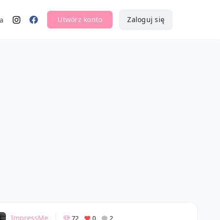
Utwórz konto
Zaloguj się
a
ImpressMe
72
0
2