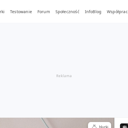
rki
Testowanie
Forum
Społeczność
InfoBlog
Współprac
bluzki