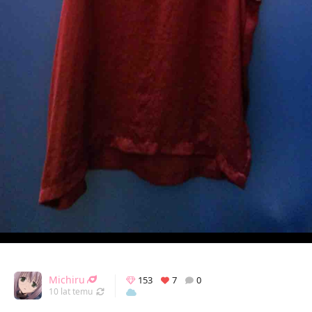
Michiru
153
7
0
Odświeżony 19.12.2016 16:43
10 lat temu