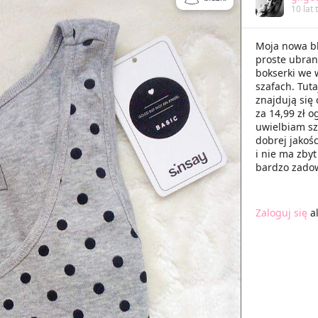
10 lat
Moja nowa bl
proste ubran
bokserki we 
szafach. Tuta
znajdują się
za 14,99 zł 
uwielbiam sza
dobrej jakoś
i nie ma zbyt
bardzo zado
Zaloguj się
a