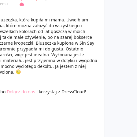
 temu
uzeczka, którą kupiła mi mama. Uwielbiam
ia, które można założyć do wszystkiego i
wszelkich kolorach od lat goszczą w moich
j takie małe ożywienie, bo na szarej bokserce
 czarne kropeczki. Bluzeczka kupiona w Sin Say
ogromnie przypadła mi do gustu. Ostatnio
rości, więc jest idealna. Wykonana jest z
ci materiału, jest przyjemna w dotyku i wygodna
 mocno wyciętego dekoltu. Ja jestem z niej
wolona.
lbo
Dołącz do nas
i korzystaj z DressCloud!