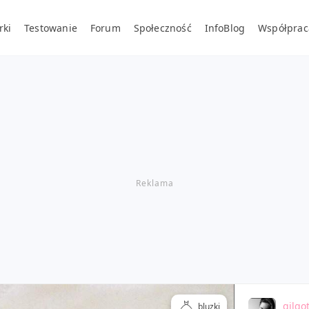
rki
Testowanie
Forum
Społeczność
InfoBlog
Współprac
gilgo
bluzki