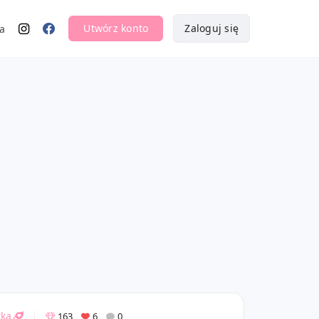
Utwórz konto
Zaloguj się
a
tka
163
6
0