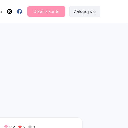
Utwórz konto
Zaloguj się
a
112
5
0