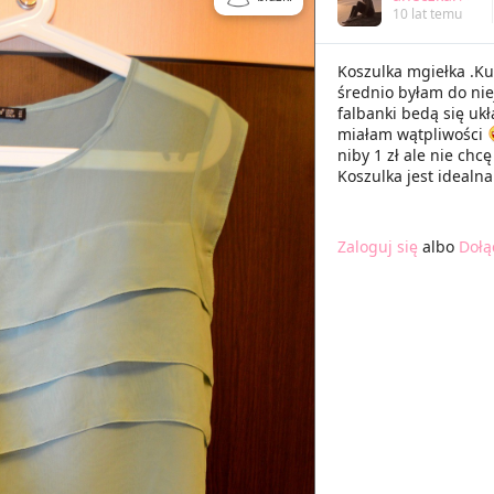
10 lat temu
Koszulka mgiełka .Ku
średnio byłam do nie
falbanki bedą się ukł
miałam wątpliwości
niby 1 zł ale nie chc
Koszulka jest idealna
Zaloguj się
albo
Dołą