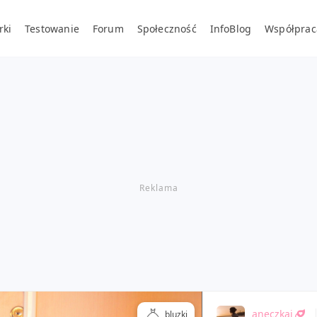
rki
Testowanie
Forum
Społeczność
InfoBlog
Współprac
aneczkai
bluzki