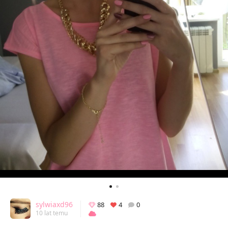
sylwiaxd96
88
4
0
10 lat temu