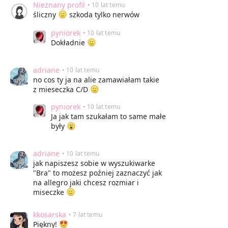
Nieznany profil
• 10 lat temu
śliczny
szkoda tylko nerwów
pyniorek
• 10 lat temu
Dokładnie
adriane
• 10 lat temu
no cos ty ja na alie zamawiałam takie
z mieseczka C/D
pyniorek
• 10 lat temu
Ja jak tam szukałam to same małe
były
adriane
• 10 lat temu
jak napiszesz sobie w wyszukiwarke
"Bra" to możesz poźniej zaznaczyć jak
na allegro jaki chcesz rozmiar i
miseczke
kkosarska
• 7 lat temu
Piękny!