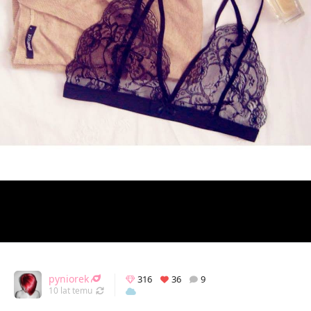
pyniorek
316
36
9
Odświeżony 20.09.2018 22:43
10 lat temu