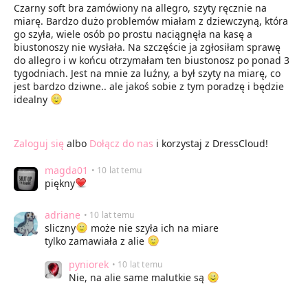
Czarny soft bra zamówiony na allegro, szyty ręcznie na
miarę. Bardzo dużo problemów miałam z dziewczyną, która
go szyła, wiele osób po prostu naciągnęła na kasę a
biustonoszy nie wysłała. Na szczęście ja zgłosiłam sprawę
do allegro i w końcu otrzymałam ten biustonosz po ponad 3
tygodniach. Jest na mnie za luźny, a był szyty na miarę, co
jest bardzo dziwne.. ale jakoś sobie z tym poradzę i będzie
idealny
Zaloguj się
albo
Dołącz do nas
i korzystaj z DressCloud!
magda01
• 10 lat temu
piękny
adriane
• 10 lat temu
sliczny
może nie szyła ich na miare
tylko zamawiała z alie
pyniorek
• 10 lat temu
Nie, na alie same malutkie są