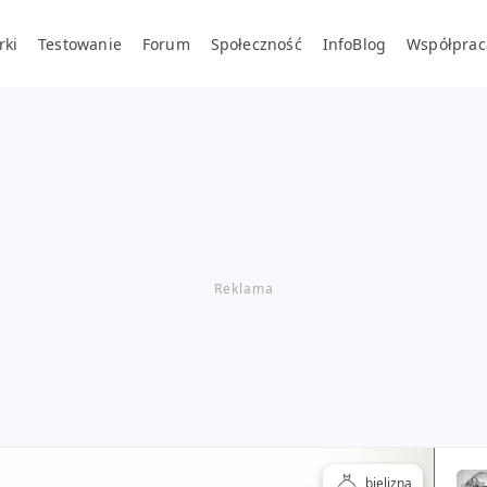
rki
Testowanie
Forum
Społeczność
InfoBlog
Współprac
bielizna