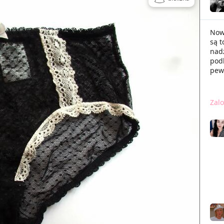
Now
są 
nadz
podk
pew
Zalo