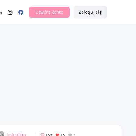
Utwórz konto
Zaloguj się
a
Jednafiga
186
15
3