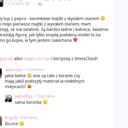
10 lat temu
y łup z pepco - koronkowe majtki z wysokim stanem
to moje pierwsze majtki z wysokim stanem, mam
ieję, że nie ostatnie. Są bardzo ładne i kobiece, świetnie
reślają figurę. Jak tylko znajdę podobny model to na
no go kupie, w tym jestem zakochana
guj się
albo
Dołącz do nas
i korzystaj z DressCloud!
owieczka
• 10 lat temu
jakie ładne
one są całe z koronki czy
mają jakiś podszyty materiał w niektórych
miejscach?
Jednafiga
• 10 lat temu
sama koronka
kngslk
• 9 lat temu
śliczne