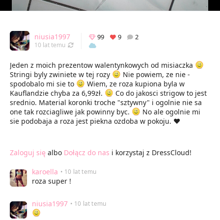
niusia1997
99
9
2
Odświeżony 04.03.2016 22:12
10 lat temu
Jeden z moich prezentow walentynkowych od misiaczka
Stringi byly zwiniete w tej rozy
Nie powiem, ze nie -
spodobalo mi sie to
Wiem, ze roza kupiona byla w
Kauflandzie chyba za 6,99zł.
Co do jakosci strigow to jest
srednio. Material koronki troche "sztywny" i ogolnie nie sa
one tak rozciagliwe jak powinny byc.
No ale ogolnie mi
sie podobaja a roza jest piekna ozdoba w pokoju. ♥
Zaloguj się
albo
Dołącz do nas
i korzystaj z DressCloud!
karoella
• 10 lat temu
roza super !
niusia1997
• 10 lat temu