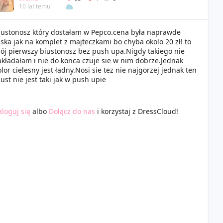
10 lat temu
iustonosz który dostałam w Pepco.cena była naprawde
iska jak na komplet z majteczkami bo chyba okolo 20 zł! to
ój pierwszy biustonosz bez push upa.Nigdy takiego nie
akładałam i nie do konca czuje sie w nim dobrze.Jednak
olor cielesny jest ładny.Nosi sie tez nie najgorzej jednak ten
iust nie jest taki jak w push upie
aloguj się
albo
Dołącz do nas
i korzystaj z DressCloud!