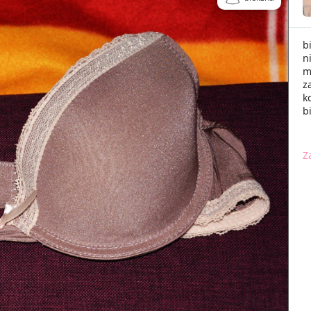
b
n
m
z
k
b
Z