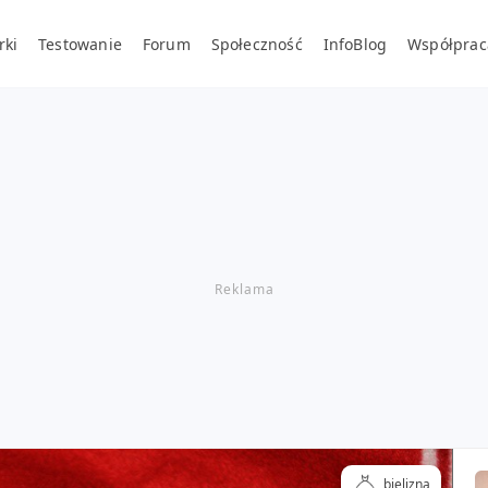
rki
Testowanie
Forum
Społeczność
InfoBlog
Współprac
bielizna