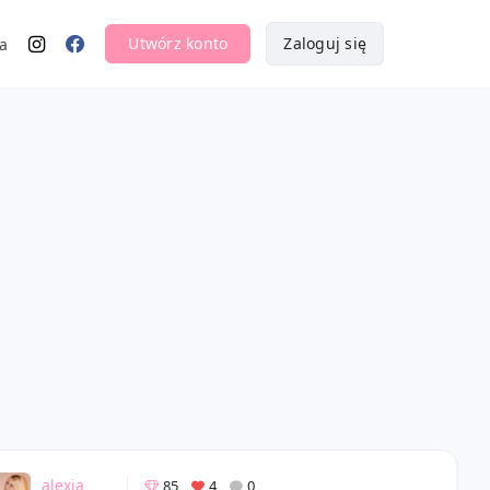
Utwórz konto
Zaloguj się
a
alexia
85
4
0