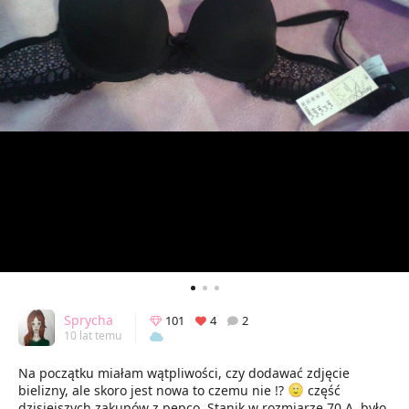
Sprycha
101
4
2
10 lat temu
Na początku miałam wątpliwości, czy dodawać zdjęcie
bielizny, ale skoro jest nowa to czemu nie !?
część
dzisiejszych zakupów z pepco. Stanik w rozmiarze 70 A, było