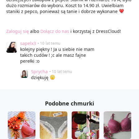
dużo rozmiarów do wyboru. Koszt to 14.90 zł. Uwielbiam
staniki z pepco, ponieważ są tanie i dobrze wykonane
Zaloguj się
albo
Dołącz do nas
i korzystaj z DressCloud!
sapelx3
• 10 lat temu
kolejny piękny ! Ja u siebie nie mam
takich cudów ! ;c ale masz fajne
perełki :o
Sprycha
• 10 lat temu
dziękuję
Podobne chmurki