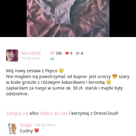
Marta828
106
9
4
10 lat temu
Mój nowy zestaw z Pepco
Nie mogłam się powstrzymać od kupna- jest uroczy
szary
w białe groszki z różowymi kokardkami i koronką
zapłaciłam za niego w sumie ok. 30 zł- stanik i majtki były
oddzielnie.
Zaloguj się
albo
Dołącz do nas
i korzystaj z DressCloud!
Zoey6
• 10 lat temu
Cudny