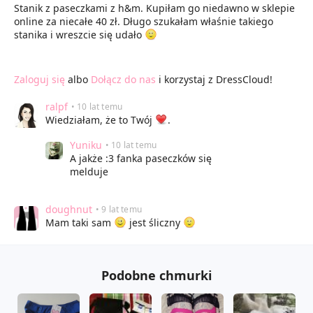
Stanik z paseczkami z h&m. Kupiłam go niedawno w sklepie
online za niecałe 40 zł. Długo szukałam właśnie takiego
stanika i wreszcie się udało
Zaloguj się
albo
Dołącz do nas
i korzystaj z DressCloud!
ralpf
• 10 lat temu
Wiedziałam, że to Twój
.
Yuniku
• 10 lat temu
A jakże :3 fanka paseczków się
melduje
doughnut
• 9 lat temu
Mam taki sam
jest śliczny
Podobne chmurki