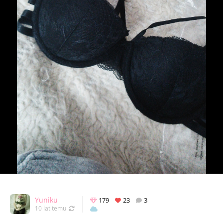
Yuniku
179
23
3
Odświeżony 30.11.2016 09:12
10 lat temu