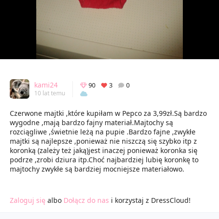
kami24
90
3
0
10 lat temu
Czerwone majtki ,które kupiłam w Pepco za 3,99zł.Są bardzo
wygodne ,mają bardzo fajny materiał.Majtochy są
rozciągliwe ,świetnie leżą na pupie .Bardzo fajne ,zwykłe
majtki są najlepsze ,ponieważ nie niszczą się szybko itp z
koronką (zależy też jaką)jest inaczej ponieważ koronka się
podrze ,zrobi dziura itp.Choć najbardziej lubię koronkę to
majtochy zwykłe są bardziej mocniejsze materiałowo.
Zaloguj się
albo
Dołącz do nas
i korzystaj z DressCloud!