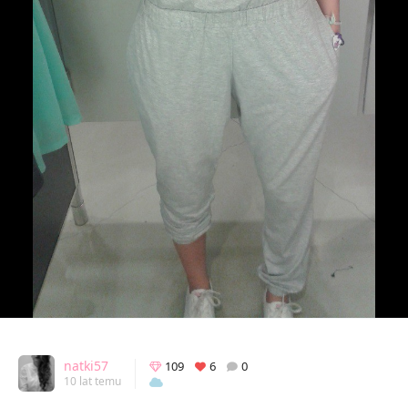
natki57
109
6
0
10 lat temu