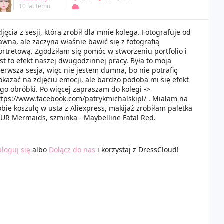
10 lat temu
djęcia z sesji, którą zrobił dla mnie kolega. Fotografuje od
awna, ale zaczyna właśnie bawić się z fotografią
ortretową. Zgodziłam się pomóc w stworzeniu portfolio i
est to efekt naszej dwugodzinnej pracy. Była to moja
ierwsza sesja, więc nie jestem dumna, bo nie potrafię
okazać na zdjęciu emocji, ale bardzo podoba mi się efekt
ego obróbki. Po więcej zapraszam do kolegi ->
ttps://www.facebook.com/patrykmichalskipl/ . Miałam na
obie koszulę w usta z Aliexpress, makijaż zrobiłam paletka
UR Mermaids, szminka - Maybelline Fatal Red.
aloguj się
albo
Dołącz do nas
i korzystaj z DressCloud!