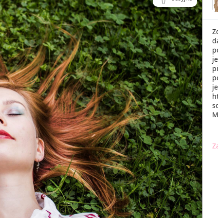
Z
d
p
j
p
p
j
h
s
M
Z