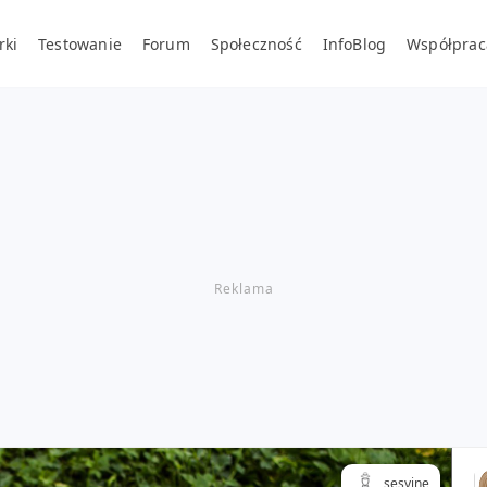
rki
Testowanie
Forum
Społeczność
InfoBlog
Współprac
sesyjne