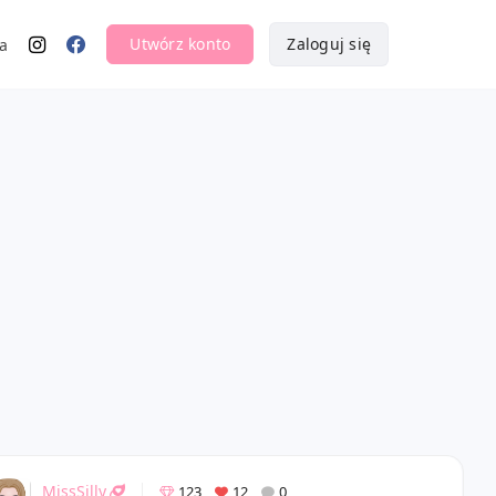
Utwórz konto
Zaloguj się
a
MissSilly
123
12
0