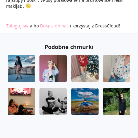
rajstopy i botki . Włosy pofalowane na prostownice i lekki
makijaż .
Zaloguj się
albo
Dołącz do nas
i korzystaj z DressCloud!
Podobne chmurki