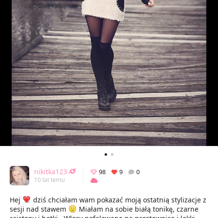
nikitka123
98
9
0
10 lat temu
Hej
dziś chciałam wam pokazać moją ostatnią stylizacje z
sesji nad stawem
Miałam na sobie białą tonikę, czarne