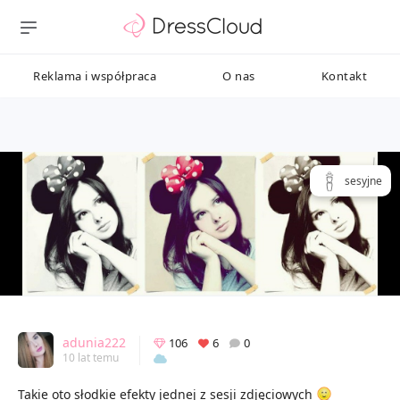
Reklama i współpraca
O nas
Kontakt
sesyjne
adunia222
106
6
0
10 lat temu
Takie oto słodkie efekty jednej z sesji zdjęciowych