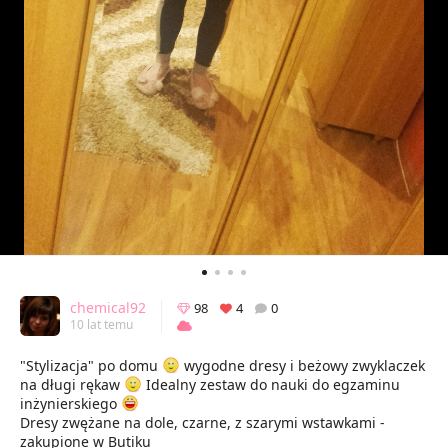
chemical92
98
4
0
10 lat temu
"Stylizacja" po domu
wygodne dresy i beżowy zwyklaczek
na długi rękaw
Idealny zestaw do nauki do egzaminu
inżynierskiego
Dresy zwężane na dole, czarne, z szarymi wstawkami -
zakupione w Butiku