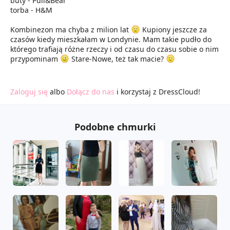
buty - Pull&Bear
torba - H&M
Kombinezon ma chyba z milion lat
Kupiony jeszcze za
czasów kiedy mieszkałam w Londynie. Mam takie pudło do
którego trafiają różne rzeczy i od czasu do czasu sobie o nim
przypominam
Stare-Nowe, też tak macie?
Zaloguj się
albo
Dołącz do nas
i korzystaj z DressCloud!
Podobne chmurki