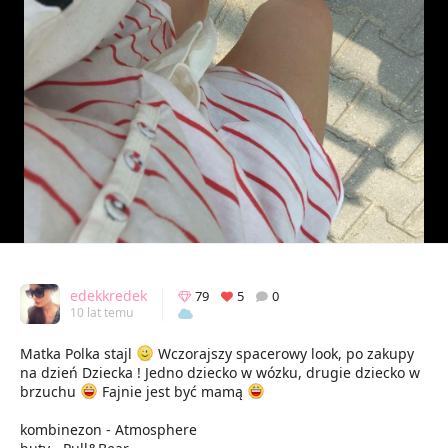
edekkredek
79
5
0
10 lat temu
Matka Polka stajl
Wczorajszy spacerowy look, po zakupy
na dzień Dziecka ! Jedno dziecko w wózku, drugie dziecko w
brzuchu
Fajnie jest być mamą
kombinezon - Atmosphere