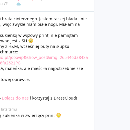
mu
i brata ciotecznego. Jestem raczej blada i nie
ć, więc zwykle mam białe nogi. Miałam na
sukienkę w wężowy print, nie pamiętam
ewno jest z SH
ny z H&M, wcześniej buty na słupku
 chmurce:
oud.pl/jooovip&show_post&img=265446da848a
8fa262.JPG
V, maleńka, ale mieściła najpotrzebniejsze
atowej oprawce.
o
Dołącz do nas
i korzystaj z DressCloud!
2 lata temu
tą sukienka w zwierzęcy print