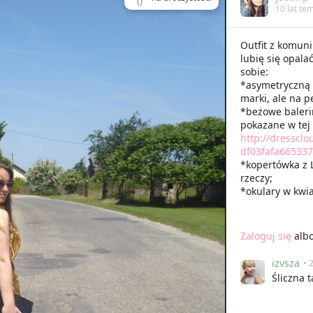
10 lat te
Outfit z komuni
lubię się opala
sobie:
*asymetryczną 
marki, ale na p
*beżowe baleri
pokazane w tej
http://dresscl
df03fafa665337
*kopertówka z L
rzeczy;
*okulary w kwi
Zaloguj się
alb
izvsza
• 
Śliczna 