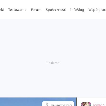
rki
Testowanie
Forum
Społeczność
InfoBlog
Współprac
jooovip
na uroczystości