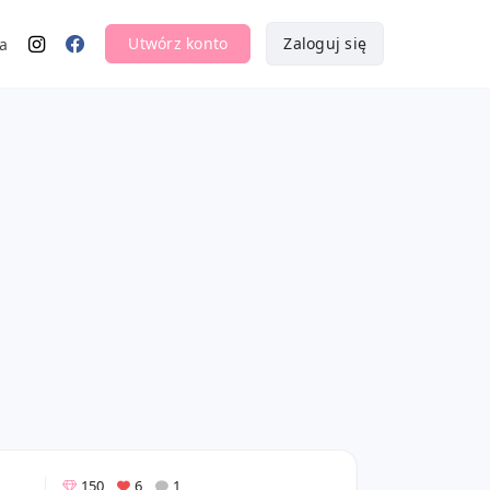
Utwórz konto
Zaloguj się
a
150
6
1