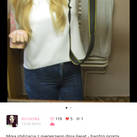
kiciovska
119
5
1
10 lat temu
Moja stylizacja z pierwszego dnia świąt - bardzo prosta,