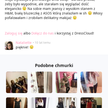
żeby było wygodnie, ale starałam się wyglądać dość
elegancko
Na sobie mam jeansy z wysokim stanem z
H&M, białą bluzeczkę z ASOS którą znalazłam w sh
Włosy
pofalowałam i zrobiłam delikatny makijaż
Zaloguj się
albo
Dołącz do nas
i korzystaj z DressCloud!
Nataliette
• 10 lat temu
pięknie!
Podobne chmurki