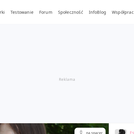
rki
Testowanie
Forum
Społeczność
InfoBlog
Współprac
Es
na spacer