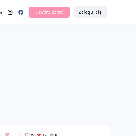
Utwórz konto
Zaloguj się
a
st
95
12
0