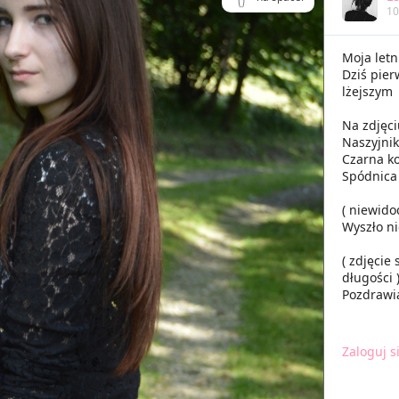
10
Moja letn
Dziś pier
lżejszym
Na zdjęci
Naszyjnik
Czarna k
Spódnica 
( niewido
Wyszło ni
( zdjęcie
długości 
Pozdraw
Zaloguj s