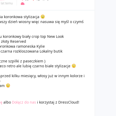
 lat temu
ia koronkowa stylizacja
wszy dzień wiosny więc nasuwa się myśl o czymś
u koronkowy biały crop top New Look
 złoty Reserved
oronkowa ramoneska Kylie
czarna rozkloszowana Lokalny butik
czne szpilki z paseczkiem )
eco retro ale lubię czarno białe stylizacje
 sprzed kilku miesięcy, włosy już w innym kolorze i
)
iam
ię
albo
Dołącz do nas
i korzystaj z DressCloud!