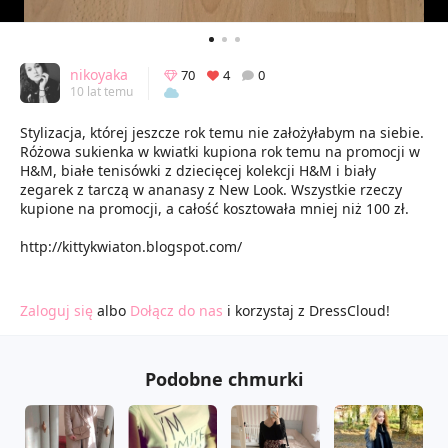
nikoyaka
70
4
0
10 lat temu
Stylizacja, której jeszcze rok temu nie założyłabym na siebie.
Różowa sukienka w kwiatki kupiona rok temu na promocji w
H&M, białe tenisówki z dziecięcej kolekcji H&M i biały
zegarek z tarczą w ananasy z New Look. Wszystkie rzeczy
kupione na promocji, a całość kosztowała mniej niż 100 zł.
http://kittykwiaton.blogspot.com/
Zaloguj się
albo
Dołącz do nas
i korzystaj z DressCloud!
Podobne chmurki