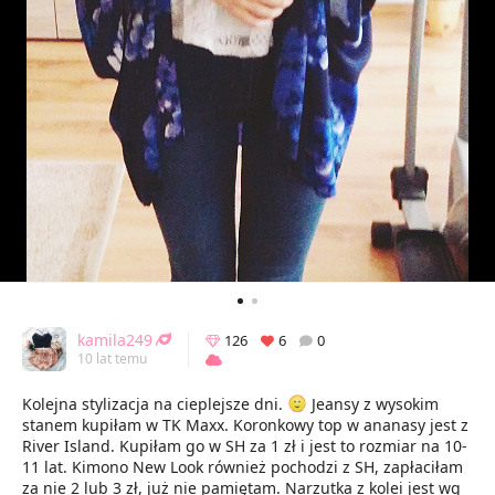
kamila249
126
6
0
10 lat temu
Kolejna stylizacja na cieplejsze dni.
Jeansy z wysokim
stanem kupiłam w TK Maxx. Koronkowy top w ananasy jest z
River Island. Kupiłam go w SH za 1 zł i jest to rozmiar na 10-
11 lat. Kimono New Look również pochodzi z SH, zapłaciłam
za nie 2 lub 3 zł, już nie pamiętam. Narzutka z kolei jest wg